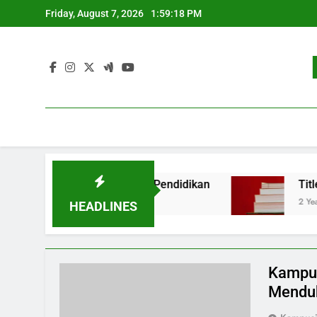
Skip
Friday, August 7, 2026
1:59:19 PM
to
content
 dalam Kawasan Pendidikan
Title: Contoh Sura
2 Years Ago
HEADLINES
Kampus
Menduk