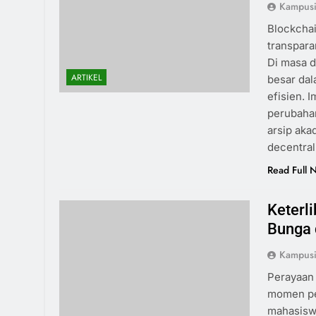
Kampus
Blockchai
transpara
Di masa d
ARTIKEL
besar dal
efisien.
perubahan
arsip aka
decentra
Read Full 
Keterl
Bunga 
Kampus
Perayaan 
momen pe
mahasiswa