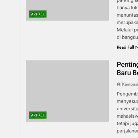
penting s
hanya lul
ARTIKEL
menuntask
merupakan
Melalui p
di bangk
Read Full 
Pentin
Baru B
Kampus
Pengemban
menyesuai
universit
ARTIKEL
mahasiswa
tetapi ju
perjalana