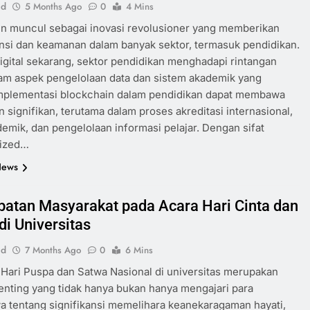
id
5 Months Ago
0
4 Mins
n muncul sebagai inovasi revolusioner yang memberikan
nsi dan keamanan dalam banyak sektor, termasuk pendidikan.
igital sekarang, sektor pendidikan menghadapi rintangan
am aspek pengelolaan data dan sistem akademik yang
 Implementasi blockchain dalam pendidikan dapat membawa
 signifikan, terutama dalam proses akreditasi internasional,
demik, dan pengelolaan informasi pelajar. Dengan sifat
lized…
News
ibatan Masyarakat pada Acara Hari Cinta dan
di Universitas
id
7 Months Ago
0
6 Mins
Hari Puspa dan Satwa Nasional di universitas merupakan
nting yang tidak hanya bukan hanya mengajari para
 tentang signifikansi memelihara keanekaragaman hayati,