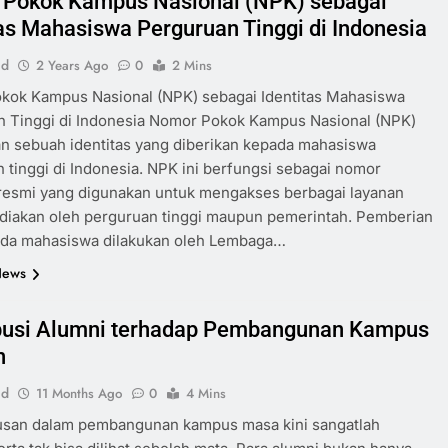
Pokok Kampus Nasional (NPK) sebagai
tas Mahasiswa Perguruan Tinggi di Indonesia
id
2 Years Ago
0
2 Mins
kok Kampus Nasional (NPK) sebagai Identitas Mahasiswa
n Tinggi di Indonesia Nomor Pokok Kampus Nasional (NPK)
n sebuah identitas yang diberikan kepada mahasiswa
 tinggi di Indonesia. NPK ini berfungsi sebagai nomor
 resmi yang digunakan untuk mengakses berbagai layanan
diakan oleh perguruan tinggi maupun pemerintah. Pemberian
da mahasiswa dilakukan oleh Lembaga…
News
busi Alumni terhadap Pembangunan Kampus
n
id
11 Months Ago
0
4 Mins
lusan dalam pembangunan kampus masa kini sangatlah