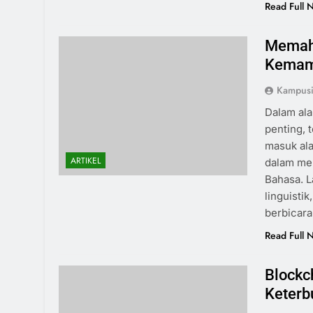
Read Full 
Memaha
Kemamp
Kampus
Dalam al
penting, 
masuk al
ARTIKEL
dalam me
Bahasa. L
linguisti
berbicara
Read Full 
Blockc
Keterb