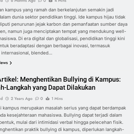
id
6 Months Ago
0
4 Mins
n kampus yang ramah dan berkelanjutan semakin jadi
 dalam dunia sektor pendidikan tinggi. Ide kampus hijau tidak
iputi penurunan jejak karbon dan pemanfaatan sumber daya
sien, namun juga menciptakan tempat yang mendukung well-
siswa. Di era digital dan globalisasi, pendidikan tinggi kini
untuk beradaptasi dengan berbagai inovasi, termasuk
i internasional, blended…
News
Artikel: Menghentikan Bullying di Kampus:
h-Langkah yang Dapat Dilakukan
id
2 Years Ago
0
1 Mins
 di kampus merupakan masalah serius yang dapat berdampak
ada kesejahteraan mahasiswa. Bullying dapat terjadi dalam
bentuk, mulai dari intimidasi verbal hingga pelecehan fisik.
ghentikan praktik bullying di kampus, diperlukan langkah-