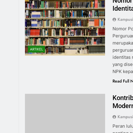
Nomor 
Identi
Kampus
Nomor Po
Pergurua
merupaka
ARTIKEL
perguruan
identitas
yang dise
NPK kepa
Read Full 
Kontri
Moder
Kampus
Peran lu