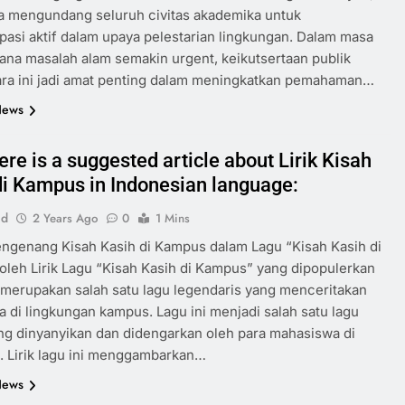
ga mengundang seluruh civitas akademika untuk
ipasi aktif dalam upaya pelestarian lingkungan. Dalam masa
na masalah alam semakin urgent, keikutsertaan publik
ara ini jadi amat penting dalam meningkatkan pemahaman…
News
ere is a suggested article about Lirik Kisah
di Kampus in Indonesian language:
id
2 Years Ago
0
1 Mins
ngenang Kisah Kasih di Kampus dalam Lagu “Kisah Kasih di
leh Lirik Lagu “Kisah Kasih di Kampus” yang dipopulerkan
k merupakan salah satu lagu legendaris yang menceritakan
ta di lingkungan kampus. Lagu ini menjadi salah satu lagu
ng dinyanyikan dan didengarkan oleh para mahasiswa di
. Lirik lagu ini menggambarkan…
News