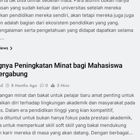
erta tak bisa dilihat sebelah mata. Para alumni bukan hanya
usan yang sudah keluar dari universitas setelah mereka
an pendidikan mereka sendiri, akan tetapi mereka juga juga
 adalah bagian dari ekosistem pendidikan yang yang.
engalaman serta pengetahuan yang didapat dapatkan selama
u…
News
gnya Peningkatan Minat bagi Mahasiswa
ergabung
id
8 Months Ago
0
5 Mins
gan minat dan bakat untuk pelajar baru amat penting untuk
kan diri terhadap lingkungan akademik dan masyarakat pada
as. Dalam era pendidikan tinggi yang kian kompetitif,
 dituntut untuk bukan hanya fokus pada prestasi akademik,
ga untuk memperkuat skill soft skill yang bakal mendukung
n karir mereka di masa yang akan datang. Dengan berbagai…