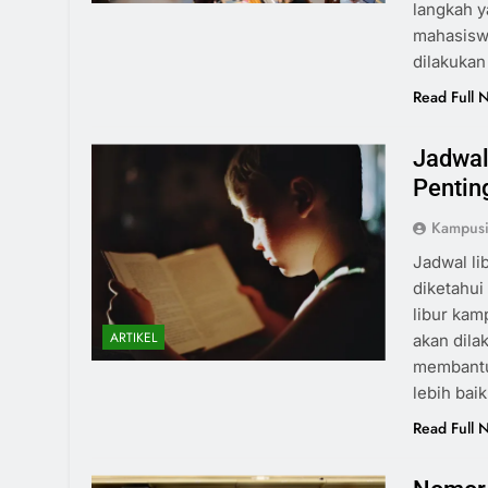
langkah y
mahasiswa
dilakukan
Read Full 
Jadwal
Pentin
Kampus
Jadwal li
diketahui
libur kam
ARTIKEL
akan dila
membantu 
lebih bai
Read Full 