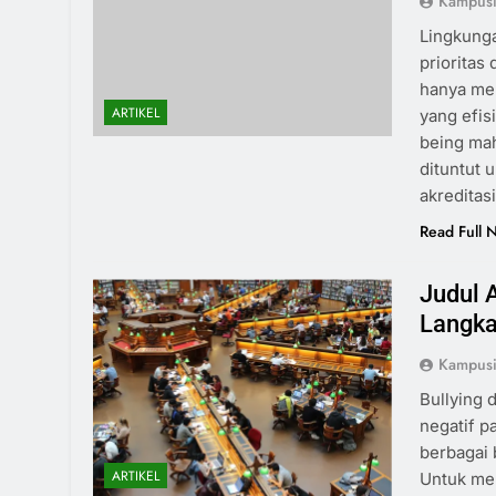
Kampus
Lingkunga
prioritas
hanya mel
ARTIKEL
yang efi
being maha
dituntut 
akreditas
Read Full 
Judul 
Langka
Kampus
Bullying
negatif p
berbagai 
ARTIKEL
Untuk men