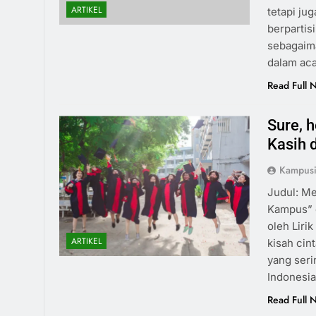
ARTIKEL
tetapi ju
berpartis
sebagaima
dalam ac
Read Full 
Sure, h
Kasih 
Kampus
Judul: Me
Kampus” o
oleh Liri
ARTIKEL
kisah cin
yang seri
Indonesia
Read Full 