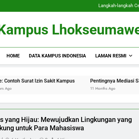
Manfaat dan Cara Menggunak
Langkah-langkah C
Kumpulan Puisi Pend
Panduan Lengkap Ka
Pendaftaran, 
Manfaat dan Cara Menggunak
Kampus Lhokseumaw
Langkah-langkah C
Kumpulan Puisi Pend
Panduan Lengkap Ka
Pendaftaran, 
HOME
DATA KAMPUS INDONESIA
LAMAN RESMI
t Izin Sakit Kampus
Pentingnya Mediasi Siswa untuk M
11 Months Ago
 yang Hijau: Mewujudkan Lingkungan yang
ung untuk Para Mahasiswa