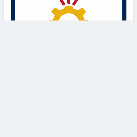
Newsmatic - News WordPress Theme 2026. Powered By
.
BlazeThemes