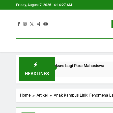
Skip
Friday, August 7, 2026
4:14:28 AM
to
content
rjaan: Strategi Sukses bagi Para Mahasiswa
Pengemban
3 Months Ag
HEADLINES
Home
Artikel
Anak Kampus Lirik: Fenomena L