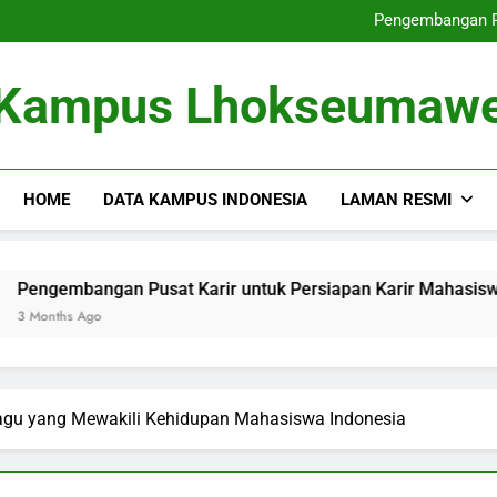
Dari Tempat Pembelajaran masu
Pengembangan Pu
Memperbaiki
Dari Gagasan ke dalam 
Dari Tempat Pembelajaran masu
Kampus Lhokseumaw
Pengembangan Pu
Memperbaiki
Dari Gagasan ke dalam 
HOME
DATA KAMPUS INDONESIA
LAMAN RESMI
gan Pusat Karir untuk Persiapan Karir Mahasiswa
Mem
o
3 Mo
agu yang Mewakili Kehidupan Mahasiswa Indonesia