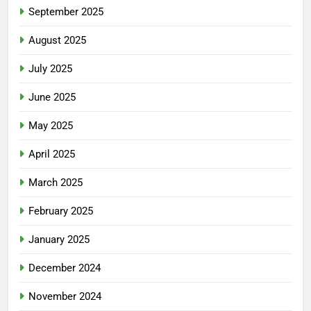
September 2025
August 2025
July 2025
June 2025
May 2025
April 2025
March 2025
February 2025
January 2025
December 2024
November 2024