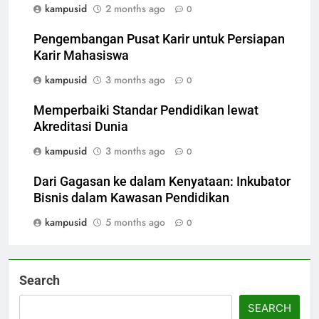
kampusid
2 months ago
0
Pengembangan Pusat Karir untuk Persiapan
Karir Mahasiswa
kampusid
3 months ago
0
Memperbaiki Standar Pendidikan lewat
Akreditasi Dunia
kampusid
3 months ago
0
Dari Gagasan ke dalam Kenyataan: Inkubator
Bisnis dalam Kawasan Pendidikan
kampusid
5 months ago
0
Search
SEARCH