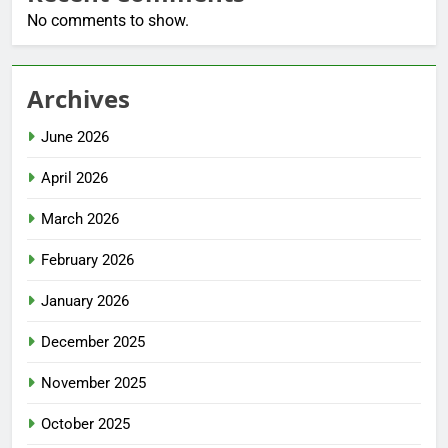
No comments to show.
Archives
June 2026
April 2026
March 2026
February 2026
January 2026
December 2025
November 2025
October 2025