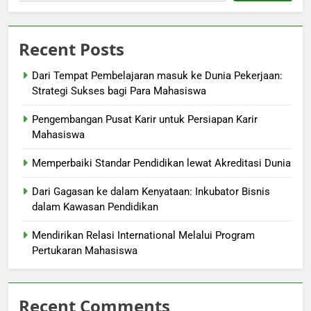
Recent Posts
Dari Tempat Pembelajaran masuk ke Dunia Pekerjaan:
Strategi Sukses bagi Para Mahasiswa
Pengembangan Pusat Karir untuk Persiapan Karir
Mahasiswa
Memperbaiki Standar Pendidikan lewat Akreditasi Dunia
Dari Gagasan ke dalam Kenyataan: Inkubator Bisnis
dalam Kawasan Pendidikan
Mendirikan Relasi International Melalui Program
Pertukaran Mahasiswa
Recent Comments