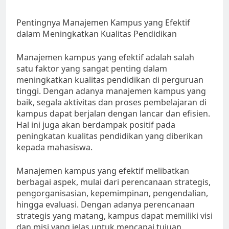
Pentingnya Manajemen Kampus yang Efektif
dalam Meningkatkan Kualitas Pendidikan
Manajemen kampus yang efektif adalah salah
satu faktor yang sangat penting dalam
meningkatkan kualitas pendidikan di perguruan
tinggi. Dengan adanya manajemen kampus yang
baik, segala aktivitas dan proses pembelajaran di
kampus dapat berjalan dengan lancar dan efisien.
Hal ini juga akan berdampak positif pada
peningkatan kualitas pendidikan yang diberikan
kepada mahasiswa.
Manajemen kampus yang efektif melibatkan
berbagai aspek, mulai dari perencanaan strategis,
pengorganisasian, kepemimpinan, pengendalian,
hingga evaluasi. Dengan adanya perencanaan
strategis yang matang, kampus dapat memiliki visi
dan misi yang jelas untuk mencapai tujuan