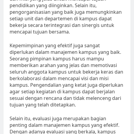
pendidikan yang diinginkan. Selain itu,
pengorganisasian yang baik juga memungkinkan
setiap unit dan departemen di kampus dapat
bekerja secara terintegrasi dan sinergis untuk
mencapai tujuan bersama.
Kepemimpinan yang efektif juga sangat
diperlukan dalam manajemen kampus yang baik.
Seorang pimpinan kampus harus mampu
memberikan arahan yang jelas dan memotivasi
seluruh anggota kampus untuk bekerja keras dan
berkolaborasi dalam mencapai visi dan misi
kampus. Pengendalian yang ketat juga diperlukan
agar setiap kegiatan di kampus dapat berjalan
sesuai dengan rencana dan tidak melenceng dari
tujuan yang telah ditetapkan.
Selain itu, evaluasi juga merupakan bagian
penting dalam manajemen kampus yang efektif.
Dengan adanya evaluasi yang berkala, kampus