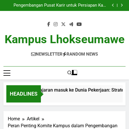
Dari Tempat Pembelajaran masuk ke Dunia
Skip
Pekerjaan: Strategi Sukses bagi Para Mahasiswa
Pengembangan Pusat Karir untuk Persiapan Karir
to
Mahasiswa
Memperbaiki Standar Pendidikan lewat Akreditasi
Dunia
Dari Gagasan ke dalam Kenyataan: Inkubator Bisnis
content
dalam Kawasan Pendidikan
Dari Tempat Pembelajaran masuk ke Dunia
Pekerjaan: Strategi Sukses bagi Para Mahasiswa
Pengembangan Pusat Karir untuk Persiapan Karir
Mahasiswa
Memperbaiki Standar Pendidikan lewat Akreditasi
Kampus Lhokseumawe
Dunia
Dari Gagasan ke dalam Kenyataan: Inkubator Bisnis
dalam Kawasan Pendidikan
NEWSLETTER
RANDOM NEWS
i Tempat Pembelajaran masuk ke Dunia Pekerjaan: Strategi S
HEADLINES
nths Ago
Home
Artikel
Peran Penting Komite Kampus dalam Pengembangan