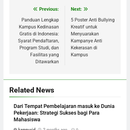
Post
Previous:
Next:
navigation
Panduan Lengkap
5 Poster Anti Bullying
Kampus Kedinasan
Kreatif untuk
Gratis di Indonesia:
Menyuarakan
Syarat Pendaftaran,
Kampanye Anti
Program Studi, dan
Kekerasan di
Fasilitas yang
Kampus
Ditawarkan
Related News
Dari Tempat Pembelajaran masuk ke Dunia
Pekerjaan: Strategi Sukses bagi Para
Mahasiswa
kampusid
2 months ago
0