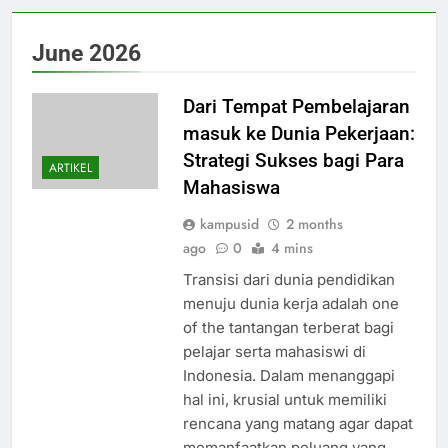
June 2026
Dari Tempat Pembelajaran
masuk ke Dunia Pekerjaan:
Strategi Sukses bagi Para
ARTIKEL
Mahasiswa
kampusid
2 months
ago
0
4 mins
Transisi dari dunia pendidikan
menuju dunia kerja adalah one
of the tantangan terberat bagi
pelajar serta mahasiswi di
Indonesia. Dalam menanggapi
hal ini, krusial untuk memiliki
rencana yang matang agar dapat
memanfaatkan peluang yang