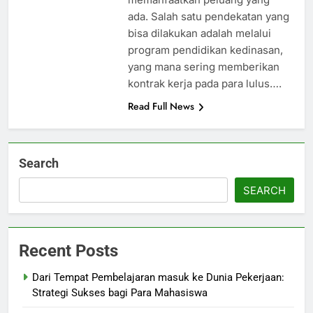
ada. Salah satu pendekatan yang
bisa dilakukan adalah melalui
program pendidikan kedinasan,
yang mana sering memberikan
kontrak kerja pada para lulus….
Read Full News
Search
SEARCH
Recent Posts
Dari Tempat Pembelajaran masuk ke Dunia Pekerjaan:
Strategi Sukses bagi Para Mahasiswa