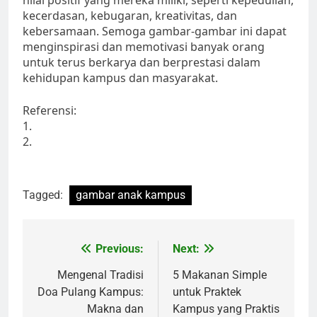
nilai positif yang mereka miliki, seperti kepedulian,
kecerdasan, kebugaran, kreativitas, dan
kebersamaan. Semoga gambar-gambar ini dapat
menginspirasi dan memotivasi banyak orang
untuk terus berkarya dan berprestasi dalam
kehidupan kampus dan masyarakat.
Referensi:
1.
2.
Tagged:
gambar anak kampus
Post
Previous:
Next:
navigation
Mengenal Tradisi
5 Makanan Simple
Doa Pulang Kampus:
untuk Praktek
Makna dan
Kampus yang Praktis