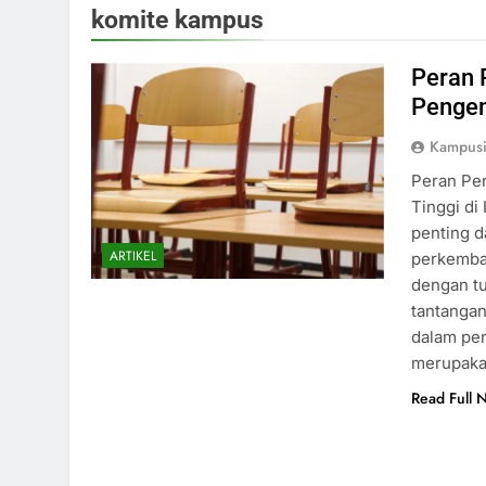
komite kampus
Peran 
Pengem
Kampus
Peran Pe
Tinggi di
penting d
ARTIKEL
perkemban
dengan t
tantangan
dalam pen
merupak
Read Full 