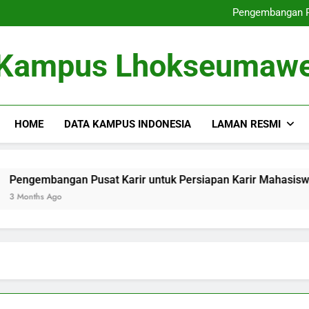
Dari Tempat Pembelajaran masu
Pengembangan Pu
Memperbaiki
Dari Gagasan ke dalam 
Dari Tempat Pembelajaran masu
Kampus Lhokseumaw
Pengembangan Pu
Memperbaiki
Dari Gagasan ke dalam 
HOME
DATA KAMPUS INDONESIA
LAMAN RESMI
bangan Pusat Karir untuk Persiapan Karir Mahasiswa
M
 Ago
3