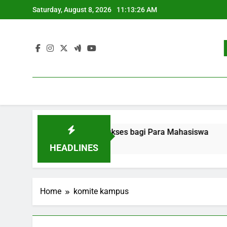
Skip
Saturday, August 8, 2026
11:13:26 AM
to
content
ekerjaan: Strategi Sukses bagi Para Mahasiswa
Pengem
3 Months
HEADLINES
Home
komite kampus