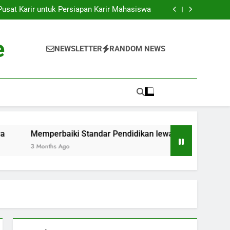
k ke Dunia Pekerjaan: Strategi Sukses bagi
Para Mahasiswa
sat Karir untuk Persiapan Karir Mahasiswa
 Standar Pendidikan lewat Akreditasi Dunia
Kenyataan: Inkubator Bisnis dalam Kawasan
Pendidikan
k ke Dunia Pekerjaan: Strategi Sukses bagi
e
Para Mahasiswa
sat Karir untuk Persiapan Karir Mahasiswa
NEWSLETTER
RANDOM NEWS
 Standar Pendidikan lewat Akreditasi Dunia
Kenyataan: Inkubator Bisnis dalam Kawasan
Pendidikan
emperbaiki Standar Pendidikan lewat Akreditasi Dunia
 Months Ago