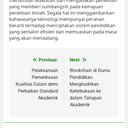
menambah wawasan dan mengadakan penelitian
yang memberi sumbangsih pada kemajuan
penelitian ilmiah. Segala hal ini menggambarkan
bahwasanya teknologi mempunyai peranan
berarti terhadap menciptakan sistem pendidikan
yang semakin efisien dan memuaskan pada masa
yang akan mendatang.
Post
Previous:
Next:
navigation
Pelaksanaan
Blockchain di Dunia
Pemeriksaan
Pendidikan:
Kualitas Dalam demi
Menghadirkan
Perbaikan Standard
Keterbukaan ke
Akademik
dalam Tahapan
Akademik