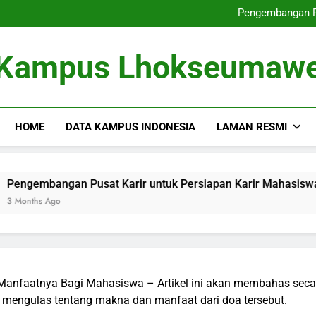
Dari Tempat Pembelajaran masu
Pengembangan Pu
Memperbaiki
Dari Gagasan ke dalam 
Dari Tempat Pembelajaran masu
Kampus Lhokseumaw
Pengembangan Pu
Memperbaiki
Dari Gagasan ke dalam 
HOME
DATA KAMPUS INDONESIA
LAMAN RESMI
gan Pusat Karir untuk Persiapan Karir Mahasiswa
Mem
o
3 Mo
nfaatnya Bagi Mahasiswa – Artikel ini akan membahas secara
ta mengulas tentang makna dan manfaat dari doa tersebut.