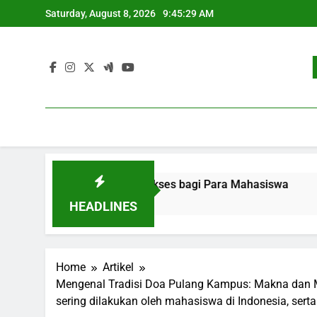
Skip
Saturday, August 8, 2026
9:45:30 AM
to
content
rjaan: Strategi Sukses bagi Para Mahasiswa
Pengemban
3 Months Ag
HEADLINES
Home
Artikel
Mengenal Tradisi Doa Pulang Kampus: Makna dan Ma
sering dilakukan oleh mahasiswa di Indonesia, ser