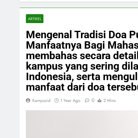
ARTIKEL
Mengenal Tradisi Doa 
Manfaatnya Bagi Mahasi
membahas secara detail 
kampus yang sering dil
Indonesia, serta mengu
manfaat dari doa terseb
0
Kampusid
1 Year Ago
2 Mins