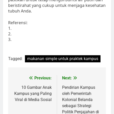
beristirahat yang cukup untuk menjaga kesehatan
tubuh Anda.
Referensi:
1.
2.
3.
Tagged:
makanan simple untuk praktek kampus
Post
Previous:
Next:
navigation
10 Gambar Anak
Pendirian Kampus
Kampus yang Paling
oleh Pemerintah
Viral di Media Sosial
Kolonial Belanda
sebagai Strategi
Politik Penjajahan di