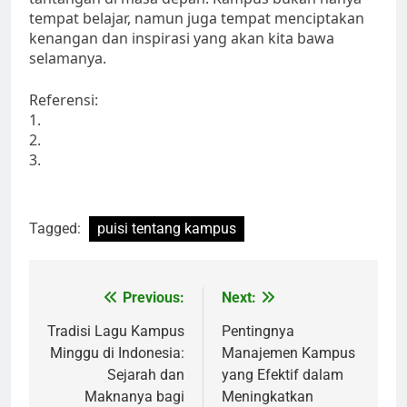
tempat belajar, namun juga tempat menciptakan
kenangan dan inspirasi yang akan kita bawa
selamanya.
Referensi:
1.
2.
3.
Tagged:
puisi tentang kampus
Post
Previous:
Next:
navigation
Tradisi Lagu Kampus
Pentingnya
Minggu di Indonesia:
Manajemen Kampus
Sejarah dan
yang Efektif dalam
Maknanya bagi
Meningkatkan