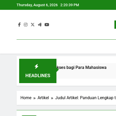
Skip
Thursday, August 6, 2026
2:20:40 PM
to
content
rjaan: Strategi Sukses bagi Para Mahasiswa
Pengemban
3 Months Ag
HEADLINES
Home
Artikel
Judul Artikel: Panduan Lengkap 