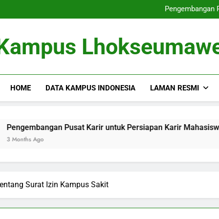
Dari Tempat Pembelajaran masu
Pengembangan Pu
Memperbaiki
Dari Gagasan ke dalam 
Dari Tempat Pembelajaran masu
Kampus Lhokseumaw
Pengembangan Pu
Memperbaiki
Dari Gagasan ke dalam 
HOME
DATA KAMPUS INDONESIA
LAMAN RESMI
gan Pusat Karir untuk Persiapan Karir Mahasiswa
Mem
o
3 Mo
tentang Surat Izin Kampus Sakit