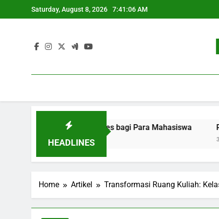
Skip
Saturday, August 8, 2026
7:41:07 AM
to
content
n: Strategi Sukses bagi Para Mahasiswa
Pengembangan 
3 Months Ago
HEADLINES
Home
Artikel
Transformasi Ruang Kuliah: Kela