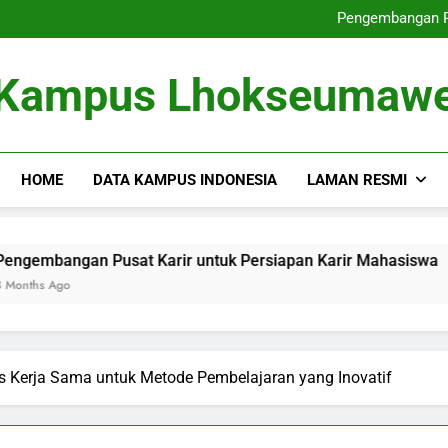
Dari Tempat Pembelajaran masu
Pengembangan Pu
Memperbaiki
Dari Gagasan ke dalam 
Dari Tempat Pembelajaran masu
Kampus Lhokseumaw
Pengembangan Pu
Memperbaiki
Dari Gagasan ke dalam 
HOME
DATA KAMPUS INDONESIA
LAMAN RESMI
Pusat Karir untuk Persiapan Karir Mahasiswa
Memperb
3 Months 
s Kerja Sama untuk Metode Pembelajaran yang Inovatif