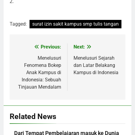
2.
Tagged:
surat izin sakit kampus smp tulis tangan
Post
Previous:
Next:
navigation
Menelusuri
Menelusuri Sejarah
Fenomena Bokep
dan Latar Belakang
Anak Kampus di
Kampus di Indonesia
Indonesia: Sebuah
Tinjauan Mendalam
Related News
Dari Tempat Pembelajaran masuk ke Dunia