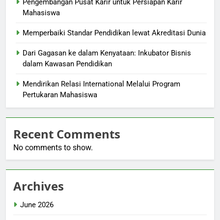
Pengembangan Pusat Karir untuk Persiapan Karir
Mahasiswa
Memperbaiki Standar Pendidikan lewat Akreditasi Dunia
Dari Gagasan ke dalam Kenyataan: Inkubator Bisnis
dalam Kawasan Pendidikan
Mendirikan Relasi International Melalui Program
Pertukaran Mahasiswa
Recent Comments
No comments to show.
Archives
June 2026