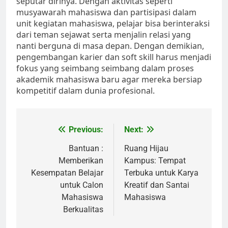
seputar dirinya. Dengan aktivitas seperti
musyawarah mahasiswa dan partisipasi dalam
unit kegiatan mahasiswa, pelajar bisa berinteraksi
dari teman sejawat serta menjalin relasi yang
nanti berguna di masa depan. Dengan demikian,
pengembangan karier dan soft skill harus menjadi
fokus yang seimbang seimbang dalam proses
akademik mahasiswa baru agar mereka bersiap
kompetitif dalam dunia profesional.
Post
Previous:
Next:
navigation
Bantuan :
Ruang Hijau
Memberikan
Kampus: Tempat
Kesempatan Belajar
Terbuka untuk Karya
untuk Calon
Kreatif dan Santai
Mahasiswa
Mahasiswa
Berkualitas