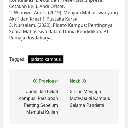
Komunikasi Efektif dan Presentasi Impresif.
Cetakan ke-3. Andi Offset.
2. Wibowo, Andri. (2019). Menjadi Mahasiswa yang
Aktif dan Kreatif. Pustaka Karsa.
3. Nursalam. (2020). Pidato Kampus: Pentingnya
Suara Mahasiswa dalam Dunia Pendidikan. PT
Remaja Rosdakarya.
Tagged:
pidato kampus
Post
Previous:
Next:
navigation
Judul: Ide Bekal
5 Tips Menjaga
Kampus: Persiapan
Motivasi di Kampus
Penting Sebelum
Selama Pandemi
Memulai Kuliah