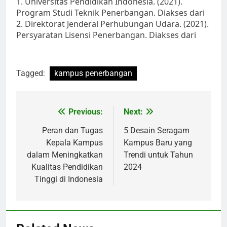
1. Universitas Pendidikan Indonesia. (2021).
Program Studi Teknik Penerbangan. Diakses dari
2. Direktorat Jenderal Perhubungan Udara. (2021).
Persyaratan Lisensi Penerbangan. Diakses dari
Tagged:
kampus penerbangan
Post
Previous:
Next:
navigation
Peran dan Tugas
5 Desain Seragam
Kepala Kampus
Kampus Baru yang
dalam Meningkatkan
Trendi untuk Tahun
Kualitas Pendidikan
2024
Tinggi di Indonesia