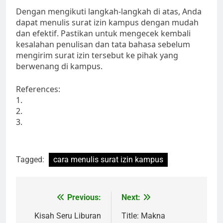
Dengan mengikuti langkah-langkah di atas, Anda
dapat menulis surat izin kampus dengan mudah
dan efektif. Pastikan untuk mengecek kembali
kesalahan penulisan dan tata bahasa sebelum
mengirim surat izin tersebut ke pihak yang
berwenang di kampus.
References:
1.
2.
3.
Tagged:
cara menulis surat izin kampus
Post
Previous:
Next:
navigation
Kisah Seru Liburan
Title: Makna