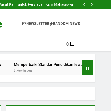
k ke Dunia Pekerjaan: Strategi Sukses bagi
Para Mahasiswa
sat Karir untuk Persiapan Karir Mahasiswa
 Standar Pendidikan lewat Akreditasi Dunia
Kenyataan: Inkubator Bisnis dalam Kawasan
Pendidikan
k ke Dunia Pekerjaan: Strategi Sukses bagi
e
Para Mahasiswa
sat Karir untuk Persiapan Karir Mahasiswa
NEWSLETTER
RANDOM NEWS
 Standar Pendidikan lewat Akreditasi Dunia
Kenyataan: Inkubator Bisnis dalam Kawasan
Pendidikan
emperbaiki Standar Pendidikan lewat Akreditasi Dunia
 Months Ago