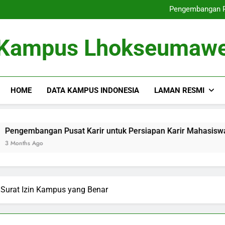
Dari Tempat Pembelajaran masu
Pengembangan Pu
Memperbaiki
Dari Gagasan ke dalam 
Dari Tempat Pembelajaran masu
Kampus Lhokseumaw
Pengembangan Pu
Memperbaiki
Dari Gagasan ke dalam 
HOME
DATA KAMPUS INDONESIA
LAMAN RESMI
angan Pusat Karir untuk Persiapan Karir Mahasiswa
M
Ago
3
Surat Izin Kampus yang Benar