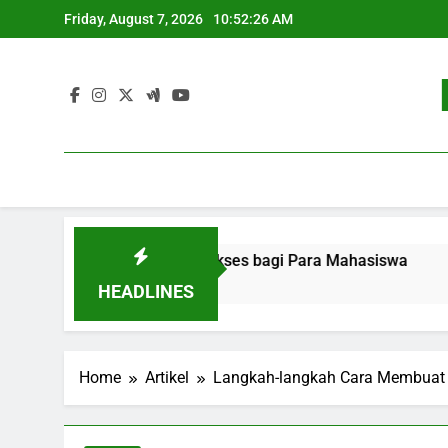
Skip
Friday, August 7, 2026
10:52:26 AM
to
content
kerjaan: Strategi Sukses bagi Para Mahasiswa
Pengemb
3 Months 
HEADLINES
Home
Artikel
Langkah-langkah Cara Membuat 