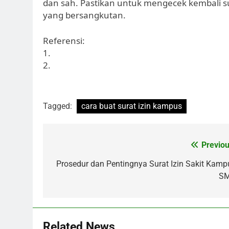
dan sah. Pastikan untuk mengecek kembali s
yang bersangkutan.
Referensi:
1.
2.
Tagged:
cara buat surat izin kampus
Post
Previou
navigation
Prosedur dan Pentingnya Surat Izin Sakit Kamp
S
Related News