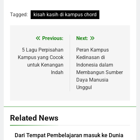
Tagged:
kisah kasih di kampus chord
Post
Previous:
Next:
navigation
5 Lagu Perpisahan
Peran Kampus
Kampus yang Cocok
Kedinasan di
untuk Kenangan
Indonesia dalam
Indah
Membangun Sumber
Daya Manusia
Unggul
Related News
Dari Tempat Pembelajaran masuk ke Dunia