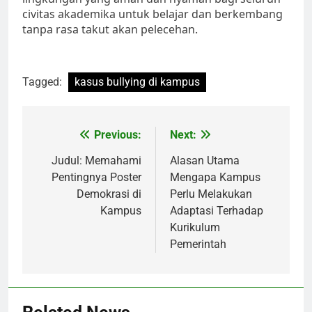
civitas akademika untuk belajar dan berkembang
tanpa rasa takut akan pelecehan.
Tagged:
kasus bullying di kampus
Post
Previous:
Next:
navigation
Judul: Memahami
Alasan Utama
Pentingnya Poster
Mengapa Kampus
Demokrasi di
Perlu Melakukan
Kampus
Adaptasi Terhadap
Kurikulum
Pemerintah