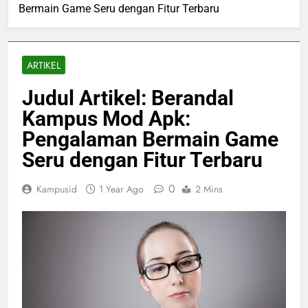
Bermain Game Seru dengan Fitur Terbaru
ARTIKEL
Judul Artikel: Berandal
Kampus Mod Apk:
Pengalaman Bermain Game
Seru dengan Fitur Terbaru
0
Kampusid
1 Year Ago
2 Mins