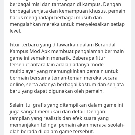
berbagai misi dan tantangan di kampus. Dengan
berbagai senjata dan kemampuan khusus, pemain
harus menghadapi berbagai musuh dan
mengalahkan mereka untuk menyelesaikan setiap
level.
Fitur terbaru yang ditawarkan dalam Berandal
Kampus Mod Apk membuat pengalaman bermain
game ini semakin menarik. Beberapa fitur
tersebut antara lain adalah adanya mode
multiplayer yang memungkinkan pemain untuk
bermain bersama teman-teman mereka secara
online, serta adanya berbagai kostum dan senjata
baru yang dapat digunakan oleh pemain.
Selain itu, grafis yang ditampilkan dalam game ini
juga sangat memukau dan detail. Dengan
tampilan yang realistis dan efek suara yang
memanjakan telinga, pemain akan merasa seolah-
olah berada di dalam game tersebut.