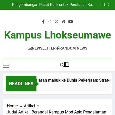
Dari Tempat Pembelajaran masuk ke Dunia
Skip
Pekerjaan: Strategi Sukses bagi Para Mahasiswa
Pengembangan Pusat Karir untuk Persiapan Karir
to
Mahasiswa
Memperbaiki Standar Pendidikan lewat Akreditasi
Dunia
Dari Gagasan ke dalam Kenyataan: Inkubator Bisnis
content
dalam Kawasan Pendidikan
Dari Tempat Pembelajaran masuk ke Dunia
Pekerjaan: Strategi Sukses bagi Para Mahasiswa
Pengembangan Pusat Karir untuk Persiapan Karir
Mahasiswa
Memperbaiki Standar Pendidikan lewat Akreditasi
Kampus Lhokseumawe
Dunia
Dari Gagasan ke dalam Kenyataan: Inkubator Bisnis
dalam Kawasan Pendidikan
NEWSLETTER
RANDOM NEWS
i Tempat Pembelajaran masuk ke Dunia Pekerjaan: Strategi 
HEADLINES
onths Ago
Home
Artikel
Judul Artikel: Berandal Kampus Mod Apk: Pengalaman