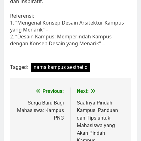
dan inspiratif.
Referensi:
1. “Mengenal Konsep Desain Arsitektur Kampus
yang Menarik” –
2. “Desain Kampus: Memperindah Kampus
dengan Konsep Desain yang Menarik” –
Tagged:
nama kampus aesthetic
Post
Previous:
Next:
navigation
Surga Baru Bagi
Saatnya Pindah
Mahasiswa: Kampus
Kampus: Panduan
PNG
dan Tips untuk
Mahasiswa yang
Akan Pindah
Kampus