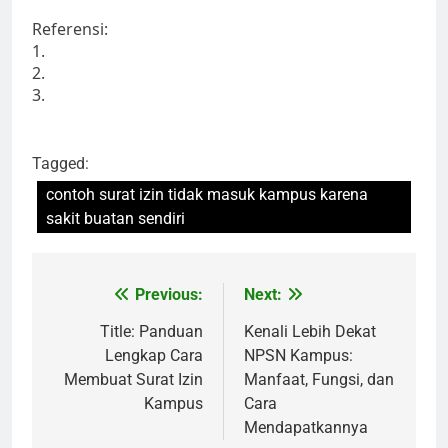
Referensi:
1.
2.
3.
Tagged:
contoh surat izin tidak masuk kampus karena
sakit buatan sendiri
Post
Previous:
Next:
navigation
Title: Panduan
Kenali Lebih Dekat
Lengkap Cara
NPSN Kampus:
Membuat Surat Izin
Manfaat, Fungsi, dan
Kampus
Cara
Mendapatkannya