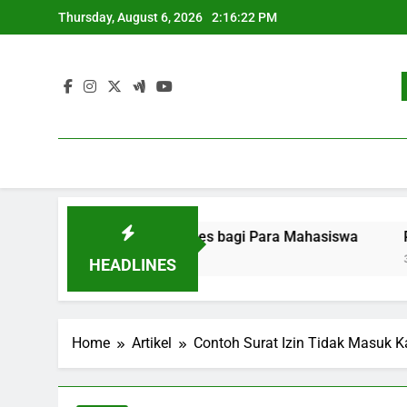
Skip
Thursday, August 6, 2026
2:16:23 PM
to
content
n: Strategi Sukses bagi Para Mahasiswa
Pengembangan 
3 Months Ago
HEADLINES
Home
Artikel
Contoh Surat Izin Tidak Masuk 