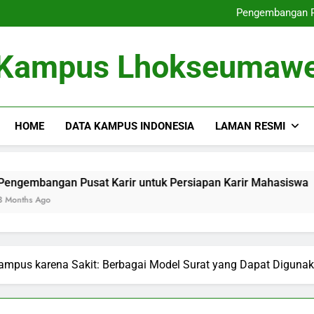
Dari Tempat Pembelajaran masu
Pengembangan Pu
Memperbaiki
Dari Gagasan ke dalam 
Dari Tempat Pembelajaran masu
Kampus Lhokseumaw
Pengembangan Pu
Memperbaiki
Dari Gagasan ke dalam 
HOME
DATA KAMPUS INDONESIA
LAMAN RESMI
Pusat Karir untuk Persiapan Karir Mahasiswa
Memperba
3 Months 
Kampus karena Sakit: Berbagai Model Surat yang Dapat Diguna