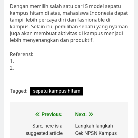
Dengan memilih salah satu dari 5 model sepatu
kampus hitam di atas, mahasiswa Indonesia dapat
tampil lebih percaya diri dan fashionable di
kampus. Selain itu, pemilihan sepatu yang nyaman
juga akan membuat aktivitas di kampus menjadi
lebih menyenangkan dan produktif.
Referensi:
1.
2.
Tagged:
sepatu kampus hitam
Post
Previous:
Next:
navigation
Sure, here is a
Langkah-langkah
suggested article
Cek NPSN Kampus