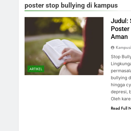
poster stop bullying di kampus
Judul:
Poster
Aman
Kampus
Stop Bull
Lingkunga
ARTIKEL
permasala
bullying d
hingga cy
depresi,
Oleh kare
Read Full 