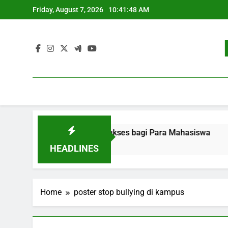
Skip
Friday, August 7, 2026
10:41:48 AM
to
content
ekerjaan: Strategi Sukses bagi Para Mahasiswa
Pengem
3 Month
HEADLINES
Home
poster stop bullying di kampus