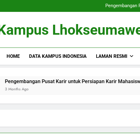
Dari Tempat Pembelajaran masu
Pengembangan Pu
Memperbaiki
Dari Gagasan ke dalam 
Dari Tempat Pembelajaran masu
Kampus Lhokseumaw
Pengembangan Pu
Memperbaiki
Dari Gagasan ke dalam 
HOME
DATA KAMPUS INDONESIA
LAMAN RESMI
bangan Pusat Karir untuk Persiapan Karir Mahasiswa
s Ago