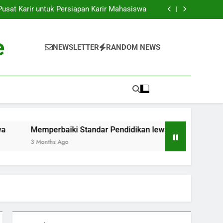
k ke Dunia Pekerjaan: Strategi Sukses bagi
Para Mahasiswa
sat Karir untuk Persiapan Karir Mahasiswa
 Standar Pendidikan lewat Akreditasi Dunia
Kenyataan: Inkubator Bisnis dalam Kawasan
Pendidikan
k ke Dunia Pekerjaan: Strategi Sukses bagi
e
Para Mahasiswa
sat Karir untuk Persiapan Karir Mahasiswa
NEWSLETTER
RANDOM NEWS
 Standar Pendidikan lewat Akreditasi Dunia
Kenyataan: Inkubator Bisnis dalam Kawasan
Pendidikan
Memperbaiki Standar Pendidikan lewat Akreditasi Dunia
3 Months Ago