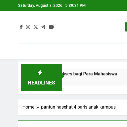
Skip
Saturday, August 8, 2026
5:39:31 PM
to
content
ekerjaan: Strategi Sukses bagi Para Mahasiswa
Pengem
3 Month
HEADLINES
Home
pantun nasehat 4 baris anak kampus