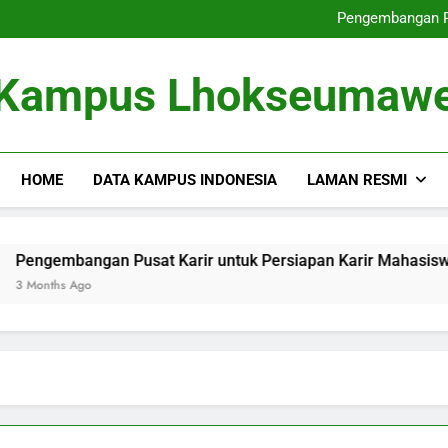
Dari Tempat Pembelajaran masu
Pengembangan Pu
Memperbaiki
Dari Gagasan ke dalam 
Dari Tempat Pembelajaran masu
Kampus Lhokseumaw
Pengembangan Pu
Memperbaiki
Dari Gagasan ke dalam 
HOME
DATA KAMPUS INDONESIA
LAMAN RESMI
bangan Pusat Karir untuk Persiapan Karir Mahasiswa
s Ago