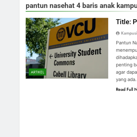
pantun nasehat 4 baris anak kamp
Title:
Kampus
Pantun N
menempuh 
dihadapka
penting b
agar dapa
ARTIKEL
yang ada
Read Full 