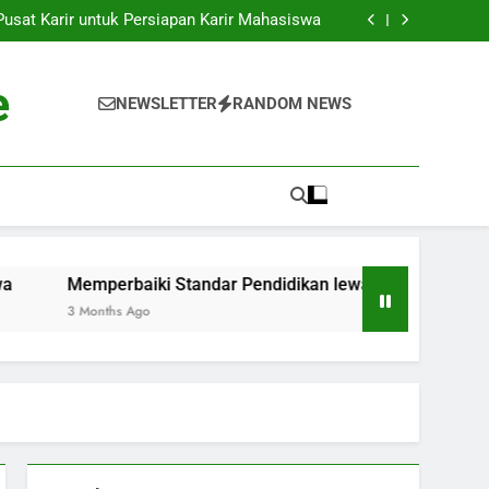
k ke Dunia Pekerjaan: Strategi Sukses bagi
Para Mahasiswa
sat Karir untuk Persiapan Karir Mahasiswa
 Standar Pendidikan lewat Akreditasi Dunia
Kenyataan: Inkubator Bisnis dalam Kawasan
Pendidikan
k ke Dunia Pekerjaan: Strategi Sukses bagi
e
Para Mahasiswa
sat Karir untuk Persiapan Karir Mahasiswa
NEWSLETTER
RANDOM NEWS
 Standar Pendidikan lewat Akreditasi Dunia
Kenyataan: Inkubator Bisnis dalam Kawasan
Pendidikan
Memperbaiki Standar Pendidikan lewat Akreditasi Dunia
3 Months Ago