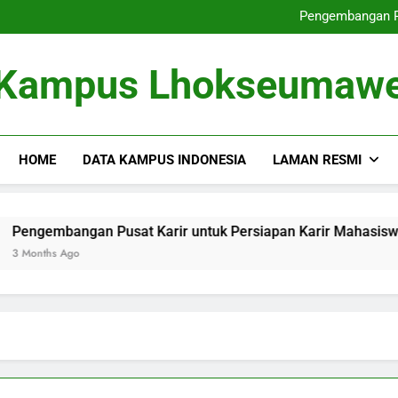
Dari Tempat Pembelajaran masu
Pengembangan Pu
Memperbaiki
Dari Gagasan ke dalam 
Dari Tempat Pembelajaran masu
Kampus Lhokseumaw
Pengembangan Pu
Memperbaiki
Dari Gagasan ke dalam 
HOME
DATA KAMPUS INDONESIA
LAMAN RESMI
bangan Pusat Karir untuk Persiapan Karir Mahasiswa
 Ago