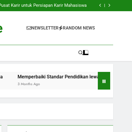
k ke Dunia Pekerjaan: Strategi Sukses bagi
Para Mahasiswa
sat Karir untuk Persiapan Karir Mahasiswa
 Standar Pendidikan lewat Akreditasi Dunia
Kenyataan: Inkubator Bisnis dalam Kawasan
Pendidikan
k ke Dunia Pekerjaan: Strategi Sukses bagi
e
Para Mahasiswa
sat Karir untuk Persiapan Karir Mahasiswa
NEWSLETTER
RANDOM NEWS
 Standar Pendidikan lewat Akreditasi Dunia
Kenyataan: Inkubator Bisnis dalam Kawasan
Pendidikan
Memperbaiki Standar Pendidikan lewat Akreditasi Dunia
3 Months Ago