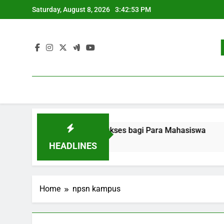
Skip
Saturday, August 8, 2026
3:42:53 PM
to
content
ekerjaan: Strategi Sukses bagi Para Mahasiswa
Pengem
3 Months
HEADLINES
Home
npsn kampus