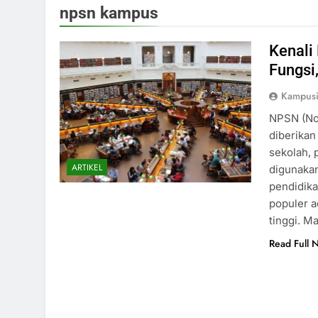
npsn kampus
Kenali
Fungsi
Kampus
NPSN (No
diberikan
sekolah, 
ARTIKEL
digunakan
pendidika
populer 
tinggi. M
Read Full 