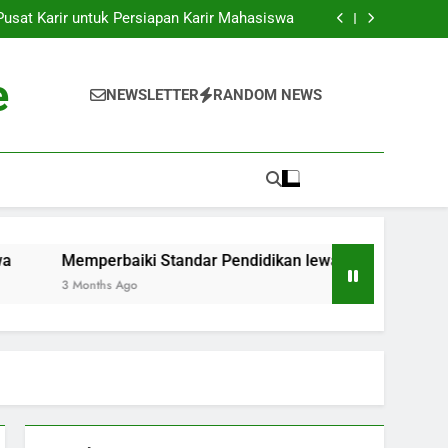
k ke Dunia Pekerjaan: Strategi Sukses bagi
Para Mahasiswa
sat Karir untuk Persiapan Karir Mahasiswa
 Standar Pendidikan lewat Akreditasi Dunia
Kenyataan: Inkubator Bisnis dalam Kawasan
Pendidikan
k ke Dunia Pekerjaan: Strategi Sukses bagi
e
Para Mahasiswa
sat Karir untuk Persiapan Karir Mahasiswa
NEWSLETTER
RANDOM NEWS
 Standar Pendidikan lewat Akreditasi Dunia
Kenyataan: Inkubator Bisnis dalam Kawasan
Pendidikan
Memperbaiki Standar Pendidikan lewat Akreditasi Dunia
3 Months Ago