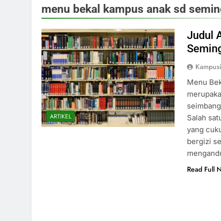
menu bekal kampus anak sd semi
Judul 
Semin
Kampus
Menu Bek
merupaka
seimbang
ARTIKEL
Salah sat
yang cuk
bergizi s
mengand
Read Full 