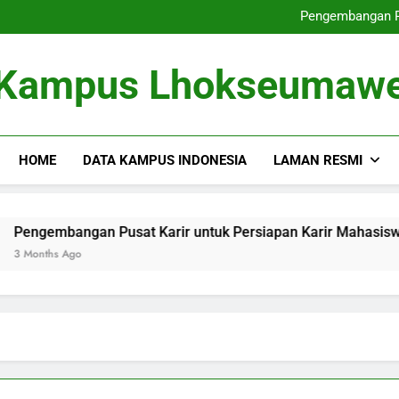
Dari Tempat Pembelajaran masu
Pengembangan Pu
Memperbaiki
Dari Gagasan ke dalam 
Dari Tempat Pembelajaran masu
Kampus Lhokseumaw
Pengembangan Pu
Memperbaiki
Dari Gagasan ke dalam 
HOME
DATA KAMPUS INDONESIA
LAMAN RESMI
bangan Pusat Karir untuk Persiapan Karir Mahasiswa
s Ago