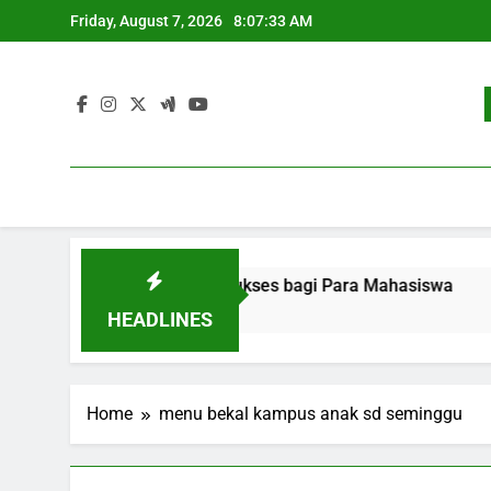
Skip
Friday, August 7, 2026
8:07:33 AM
to
content
ekerjaan: Strategi Sukses bagi Para Mahasiswa
Pengem
3 Month
HEADLINES
Home
menu bekal kampus anak sd seminggu