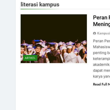
literasi kampus
Peran 
Menin
Kampus
Peran Pe
Mahasisw
penting 
ARTIKEL
keterampi
akademik 
dapat men
karya yan
Read Full 