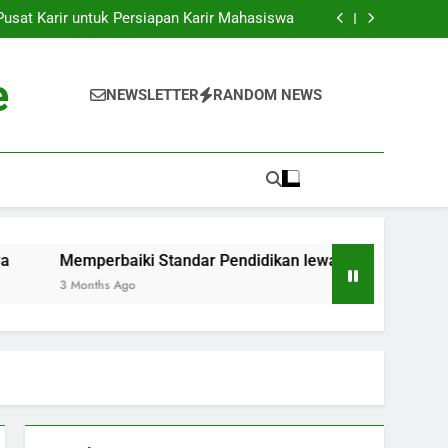
k ke Dunia Pekerjaan: Strategi Sukses bagi
Para Mahasiswa
sat Karir untuk Persiapan Karir Mahasiswa
 Standar Pendidikan lewat Akreditasi Dunia
Kenyataan: Inkubator Bisnis dalam Kawasan
Pendidikan
k ke Dunia Pekerjaan: Strategi Sukses bagi
e
Para Mahasiswa
sat Karir untuk Persiapan Karir Mahasiswa
NEWSLETTER
RANDOM NEWS
 Standar Pendidikan lewat Akreditasi Dunia
Kenyataan: Inkubator Bisnis dalam Kawasan
Pendidikan
Memperbaiki Standar Pendidikan lewat Akreditasi Dunia
3 Months Ago