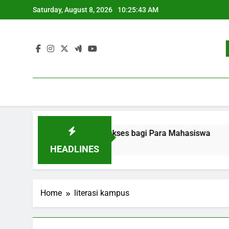
Skip
Saturday, August 8, 2026
10:25:43 AM
to
content
 Pekerjaan: Strategi Sukses bagi Para Mahasiswa
Peng
3 Mon
HEADLINES
Home
literasi kampus