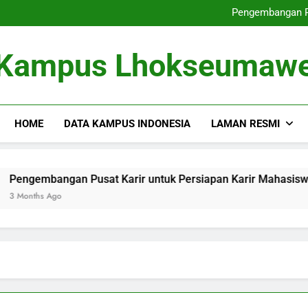
Dari Tempat Pembelajaran masu
Pengembangan Pu
Memperbaiki
Dari Gagasan ke dalam 
Dari Tempat Pembelajaran masu
Kampus Lhokseumaw
Pengembangan Pu
Memperbaiki
Dari Gagasan ke dalam 
HOME
DATA KAMPUS INDONESIA
LAMAN RESMI
embangan Pusat Karir untuk Persiapan Karir Mahasiswa
ths Ago