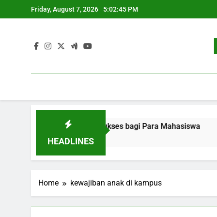
Skip
Friday, August 7, 2026
5:02:45 PM
to
content
ekerjaan: Strategi Sukses bagi Para Mahasiswa
Pengem
3 Month
HEADLINES
Home
kewajiban anak di kampus