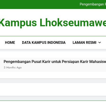
Dari Tempat Pembelajaran masu
Pengembangan Pu
Memperbaiki
Dari Gagasan ke dalam 
Dari Tempat Pembelajaran masu
Kampus Lhokseumaw
Pengembangan Pu
Memperbaiki
Dari Gagasan ke dalam 
HOME
DATA KAMPUS INDONESIA
LAMAN RESMI
bangan Pusat Karir untuk Persiapan Karir Mahasiswa
s Ago