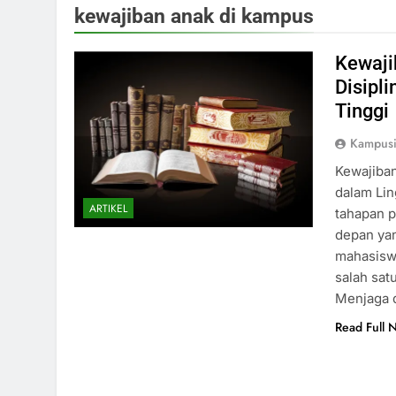
kewajiban anak di kampus
Kewaji
Disipl
Tinggi
Kampus
Kewajiban
dalam Lin
ARTIKEL
tahapan 
depan yan
mahasiswa
salah sat
Menjaga d
Read Full 