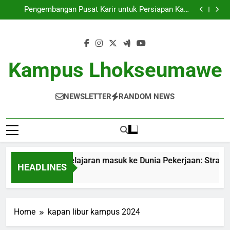
Dari Tempat Pembelajaran masuk ke Dunia
Skip
Pekerjaan: Strategi Sukses bagi Para Mahasiswa
Pengembangan Pusat Karir untuk Persiapan Karir
to
Mahasiswa
Memperbaiki Standar Pendidikan lewat Akreditasi
Dunia
Dari Gagasan ke dalam Kenyataan: Inkubator Bisnis
content
dalam Kawasan Pendidikan
Dari Tempat Pembelajaran masuk ke Dunia
Pekerjaan: Strategi Sukses bagi Para Mahasiswa
Pengembangan Pusat Karir untuk Persiapan Karir
Mahasiswa
Memperbaiki Standar Pendidikan lewat Akreditasi
Kampus Lhokseumawe
Dunia
Dari Gagasan ke dalam Kenyataan: Inkubator Bisnis
dalam Kawasan Pendidikan
NEWSLETTER
RANDOM NEWS
ari Tempat Pembelajaran masuk ke Dunia Pekerjaan: Strateg
HEADLINES
 Months Ago
Home
kapan libur kampus 2024