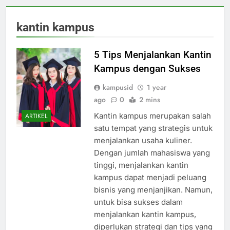
kantin kampus
5 Tips Menjalankan Kantin
Kampus dengan Sukses
kampusid
1 year
ago
0
2 mins
Kantin kampus merupakan salah
ARTIKEL
satu tempat yang strategis untuk
menjalankan usaha kuliner.
Dengan jumlah mahasiswa yang
tinggi, menjalankan kantin
kampus dapat menjadi peluang
bisnis yang menjanjikan. Namun,
untuk bisa sukses dalam
menjalankan kantin kampus,
diperlukan strategi dan tips yang