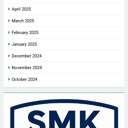
April 2025
March 2025
February 2025
January 2025
December 2024
November 2024
October 2024