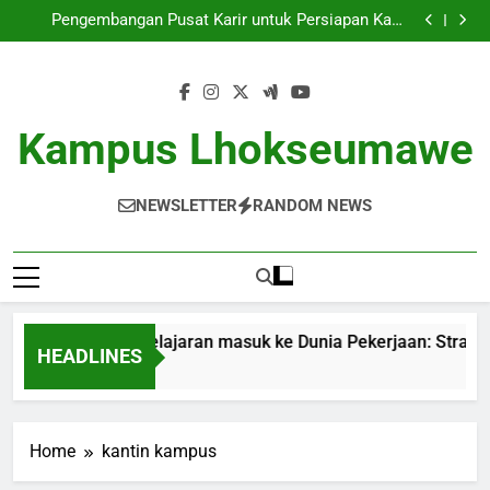
Dari Tempat Pembelajaran masuk ke Dunia
Skip
Pekerjaan: Strategi Sukses bagi Para Mahasiswa
Pengembangan Pusat Karir untuk Persiapan Karir
to
Mahasiswa
Memperbaiki Standar Pendidikan lewat Akreditasi
Dunia
Dari Gagasan ke dalam Kenyataan: Inkubator Bisnis
content
dalam Kawasan Pendidikan
Dari Tempat Pembelajaran masuk ke Dunia
Pekerjaan: Strategi Sukses bagi Para Mahasiswa
Pengembangan Pusat Karir untuk Persiapan Karir
Mahasiswa
Memperbaiki Standar Pendidikan lewat Akreditasi
Kampus Lhokseumawe
Dunia
Dari Gagasan ke dalam Kenyataan: Inkubator Bisnis
dalam Kawasan Pendidikan
NEWSLETTER
RANDOM NEWS
ari Tempat Pembelajaran masuk ke Dunia Pekerjaan: Strategi
HEADLINES
 Months Ago
Home
kantin kampus