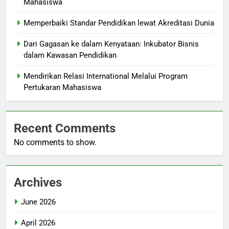
Mahasiswa
Memperbaiki Standar Pendidikan lewat Akreditasi Dunia
Dari Gagasan ke dalam Kenyataan: Inkubator Bisnis
dalam Kawasan Pendidikan
Mendirikan Relasi International Melalui Program
Pertukaran Mahasiswa
Recent Comments
No comments to show.
Archives
June 2026
April 2026