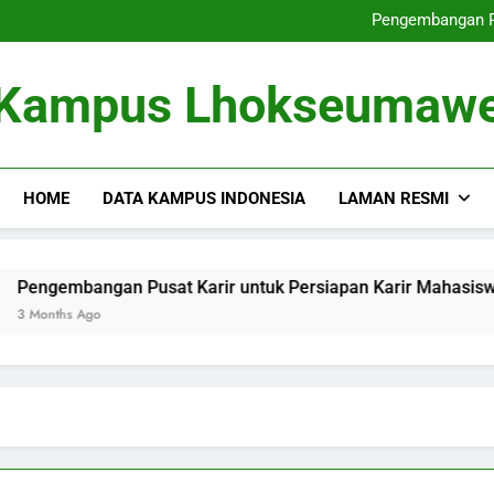
Dari Tempat Pembelajaran masu
Pengembangan Pu
Memperbaiki
Dari Gagasan ke dalam 
Dari Tempat Pembelajaran masu
Kampus Lhokseumaw
Pengembangan Pu
Memperbaiki
Dari Gagasan ke dalam 
HOME
DATA KAMPUS INDONESIA
LAMAN RESMI
bangan Pusat Karir untuk Persiapan Karir Mahasiswa
s Ago