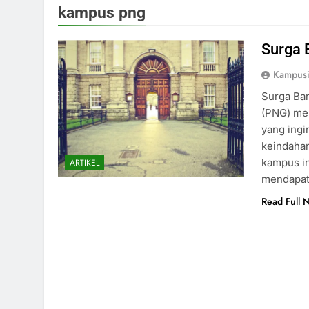
kampus png
Surga 
Kampus
Surga Ba
(PNG) mer
yang ingi
keindaha
kampus in
ARTIKEL
mendapat
Read Full 