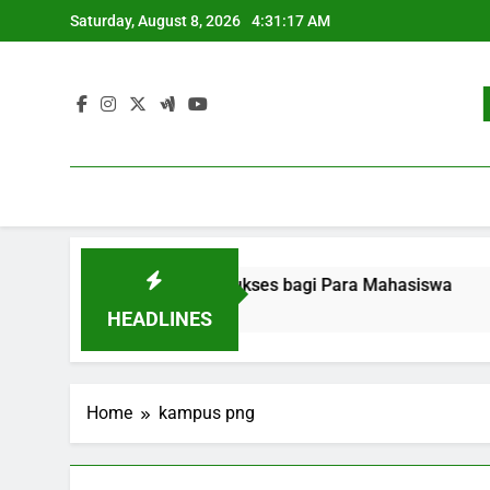
Skip
Saturday, August 8, 2026
4:31:17 AM
to
content
ekerjaan: Strategi Sukses bagi Para Mahasiswa
Pengem
3 Month
HEADLINES
Home
kampus png