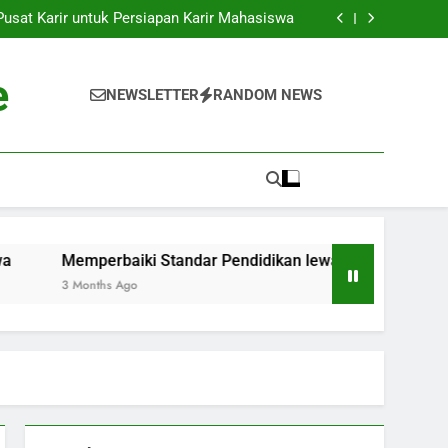
k ke Dunia Pekerjaan: Strategi Sukses bagi
Para Mahasiswa
sat Karir untuk Persiapan Karir Mahasiswa
 Standar Pendidikan lewat Akreditasi Dunia
Kenyataan: Inkubator Bisnis dalam Kawasan
Pendidikan
k ke Dunia Pekerjaan: Strategi Sukses bagi
e
Para Mahasiswa
sat Karir untuk Persiapan Karir Mahasiswa
NEWSLETTER
RANDOM NEWS
 Standar Pendidikan lewat Akreditasi Dunia
Kenyataan: Inkubator Bisnis dalam Kawasan
Pendidikan
Memperbaiki Standar Pendidikan lewat Akreditasi Dunia
3 Months Ago