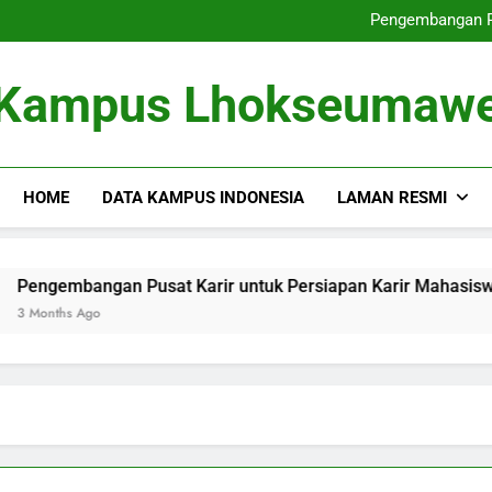
Dari Tempat Pembelajaran masu
Pengembangan Pu
Memperbaiki
Dari Gagasan ke dalam 
Dari Tempat Pembelajaran masu
Kampus Lhokseumaw
Pengembangan Pu
Memperbaiki
Dari Gagasan ke dalam 
HOME
DATA KAMPUS INDONESIA
LAMAN RESMI
bangan Pusat Karir untuk Persiapan Karir Mahasiswa
s Ago