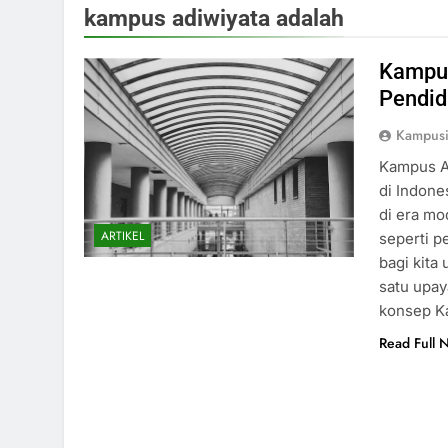
kampus adiwiyata adalah
Kampus
Pendid
Kampus
Kampus A
di Indone
di era mo
ARTIKEL
seperti p
bagi kita
satu upay
konsep K
Read Full 