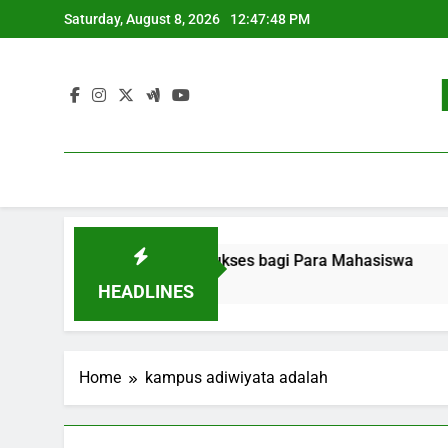
Skip
Saturday, August 8, 2026
12:47:48 PM
to
content
ekerjaan: Strategi Sukses bagi Para Mahasiswa
Pengem
3 Month
HEADLINES
Home
kampus adiwiyata adalah