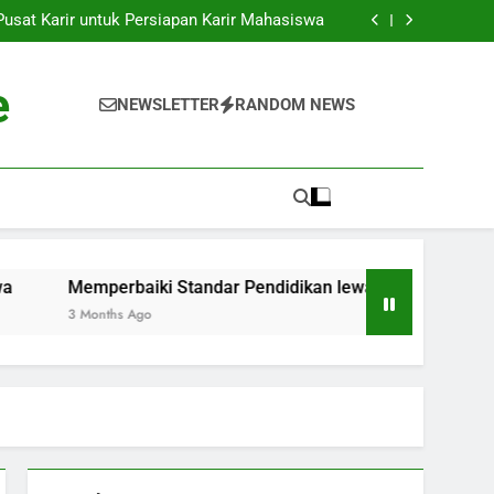
k ke Dunia Pekerjaan: Strategi Sukses bagi
Para Mahasiswa
sat Karir untuk Persiapan Karir Mahasiswa
 Standar Pendidikan lewat Akreditasi Dunia
Kenyataan: Inkubator Bisnis dalam Kawasan
Pendidikan
k ke Dunia Pekerjaan: Strategi Sukses bagi
e
Para Mahasiswa
sat Karir untuk Persiapan Karir Mahasiswa
NEWSLETTER
RANDOM NEWS
 Standar Pendidikan lewat Akreditasi Dunia
Kenyataan: Inkubator Bisnis dalam Kawasan
Pendidikan
Memperbaiki Standar Pendidikan lewat Akreditasi Dunia
3 Months Ago