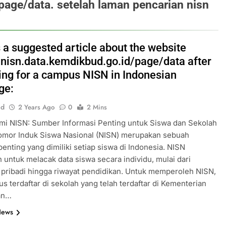
page/data. setelah laman pencarian nisn
 a suggested article about the website
//nisn.data.kemdikbud.go.id/page/data after
ing for a campus NISN in Indonesian
ge:
id
2 Years Ago
0
2 Mins
mi NISN: Sumber Informasi Penting untuk Siswa dan Sekolah
omor Induk Siswa Nasional (NISN) merupakan sebuah
 penting yang dimiliki setiap siswa di Indonesia. NISN
 untuk melacak data siswa secara individu, mulai dari
 pribadi hingga riwayat pendidikan. Untuk memperoleh NISN,
us terdaftar di sekolah yang telah terdaftar di Kementerian
an…
News