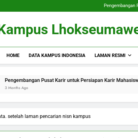
Dari Tempat Pembelajaran masu
Pengembangan Pu
Memperbaiki
Dari Gagasan ke dalam 
Dari Tempat Pembelajaran masu
Kampus Lhokseumaw
Pengembangan Pu
Memperbaiki
Dari Gagasan ke dalam 
HOME
DATA KAMPUS INDONESIA
LAMAN RESMI
bangan Pusat Karir untuk Persiapan Karir Mahasiswa
 Ago
ata. setelah laman pencarian nisn kampus