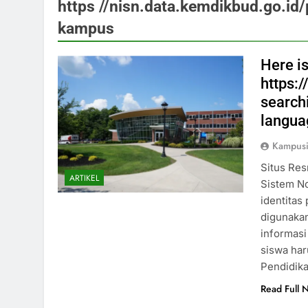
https //nisn.data.kemdikbud.go.id/
kampus
Here is
https:
search
langua
Kampus
Situs Res
ARTIKEL
Sistem N
identitas
digunakan
informasi
siswa har
Pendidik
Read Full 