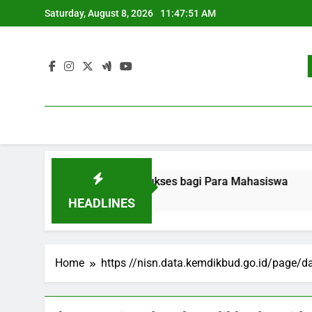
Skip
Saturday, August 8, 2026
11:47:51 AM
to
content
ekerjaan: Strategi Sukses bagi Para Mahasiswa
Pengem
3 Months
HEADLINES
Home
https //nisn.data.kemdikbud.go.id/page/d