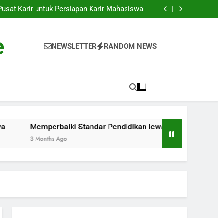
k ke Dunia Pekerjaan: Strategi Sukses bagi
Para Mahasiswa
sat Karir untuk Persiapan Karir Mahasiswa
 Standar Pendidikan lewat Akreditasi Dunia
Kenyataan: Inkubator Bisnis dalam Kawasan
Pendidikan
k ke Dunia Pekerjaan: Strategi Sukses bagi
e
Para Mahasiswa
sat Karir untuk Persiapan Karir Mahasiswa
NEWSLETTER
RANDOM NEWS
 Standar Pendidikan lewat Akreditasi Dunia
Kenyataan: Inkubator Bisnis dalam Kawasan
Pendidikan
Memperbaiki Standar Pendidikan lewat Akreditasi Dunia
3 Months Ago