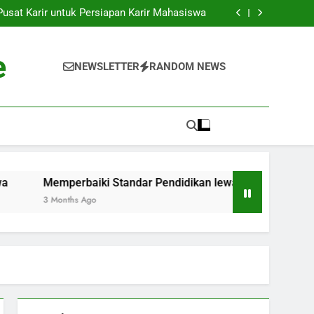
k ke Dunia Pekerjaan: Strategi Sukses bagi
Para Mahasiswa
sat Karir untuk Persiapan Karir Mahasiswa
 Standar Pendidikan lewat Akreditasi Dunia
Kenyataan: Inkubator Bisnis dalam Kawasan
Pendidikan
k ke Dunia Pekerjaan: Strategi Sukses bagi
e
Para Mahasiswa
sat Karir untuk Persiapan Karir Mahasiswa
NEWSLETTER
RANDOM NEWS
 Standar Pendidikan lewat Akreditasi Dunia
Kenyataan: Inkubator Bisnis dalam Kawasan
Pendidikan
Memperbaiki Standar Pendidikan lewat Akreditasi Dunia
3 Months Ago