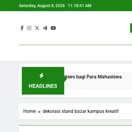
Skip
Saturday, August 8, 2026
11:18:01 AM
to
content
ekerjaan: Strategi Sukses bagi Para Mahasiswa
Pengem
3 Month
HEADLINES
Home
dekorasi stand bazar kampus kreatif