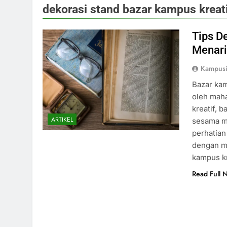
dekorasi stand bazar kampus kreat
Tips D
Menari
Kampus
Bazar kam
oleh maha
kreatif, 
ARTIKEL
sesama m
perhatian
dengan ma
kampus k
Read Full 