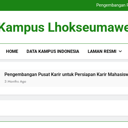
Dari Tempat Pembelajaran masu
Pengembangan Pu
Memperbaiki
Dari Gagasan ke dalam 
Dari Tempat Pembelajaran masu
Kampus Lhokseumaw
Pengembangan Pu
Memperbaiki
Dari Gagasan ke dalam 
HOME
DATA KAMPUS INDONESIA
LAMAN RESMI
bangan Pusat Karir untuk Persiapan Karir Mahasiswa
s Ago