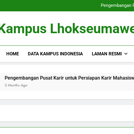
Dari Tempat Pembelajaran masu
Pengembangan Pu
Memperbaiki
Dari Gagasan ke dalam 
Dari Tempat Pembelajaran masu
Kampus Lhokseumaw
Pengembangan Pu
Memperbaiki
Dari Gagasan ke dalam 
HOME
DATA KAMPUS INDONESIA
LAMAN RESMI
bangan Pusat Karir untuk Persiapan Karir Mahasiswa
s Ago