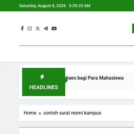
Skip
Saturday, August 8, 2026
3:39:29 AM
to
content
ekerjaan: Strategi Sukses bagi Para Mahasiswa
Pengem
3 Month
HEADLINES
Home
contoh surat resmi kampus