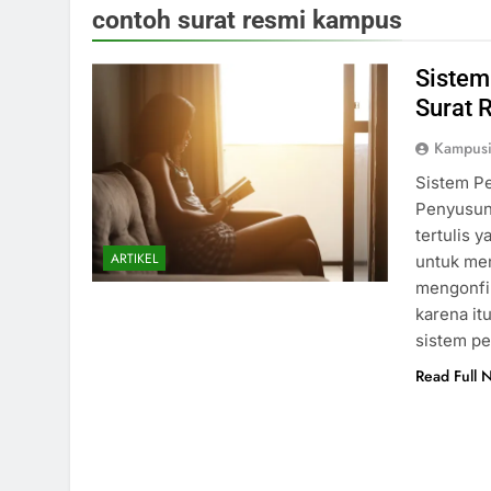
contoh surat resmi kampus
Sistem
Surat 
Kampus
Sistem P
Penyusun
tertulis 
ARTIKEL
untuk me
mengonfir
karena it
sistem pe
Read Full 