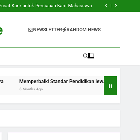
k ke Dunia Pekerjaan: Strategi Sukses bagi
Para Mahasiswa
sat Karir untuk Persiapan Karir Mahasiswa
 Standar Pendidikan lewat Akreditasi Dunia
Kenyataan: Inkubator Bisnis dalam Kawasan
Pendidikan
k ke Dunia Pekerjaan: Strategi Sukses bagi
e
Para Mahasiswa
sat Karir untuk Persiapan Karir Mahasiswa
NEWSLETTER
RANDOM NEWS
 Standar Pendidikan lewat Akreditasi Dunia
Kenyataan: Inkubator Bisnis dalam Kawasan
Pendidikan
Memperbaiki Standar Pendidikan lewat Akreditasi Dunia
3 Months Ago