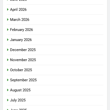
April 2026
March 2026
February 2026
January 2026
December 2025
November 2025
October 2025
September 2025
August 2025
July 2025