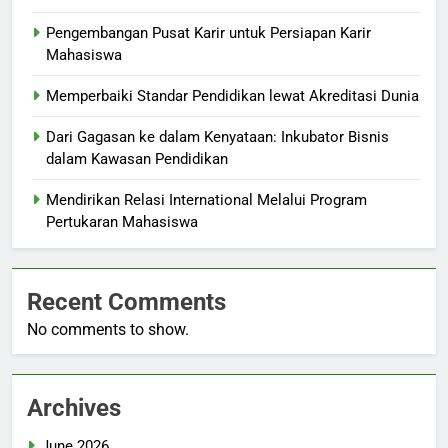
Pengembangan Pusat Karir untuk Persiapan Karir
Mahasiswa
Memperbaiki Standar Pendidikan lewat Akreditasi Dunia
Dari Gagasan ke dalam Kenyataan: Inkubator Bisnis
dalam Kawasan Pendidikan
Mendirikan Relasi International Melalui Program
Pertukaran Mahasiswa
Recent Comments
No comments to show.
Archives
June 2026