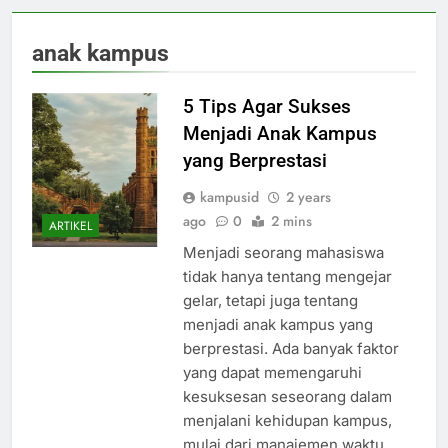
anak kampus
5 Tips Agar Sukses
Menjadi Anak Kampus
yang Berprestasi
kampusid
2 years
ago
0
2 mins
ARTIKEL
Menjadi seorang mahasiswa
tidak hanya tentang mengejar
gelar, tetapi juga tentang
menjadi anak kampus yang
berprestasi. Ada banyak faktor
yang dapat memengaruhi
kesuksesan seseorang dalam
menjalani kehidupan kampus,
mulai dari manajemen waktu